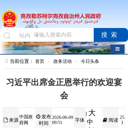
搜索
导航切换
当前位置：
首页
»
政务活动
»
今日头条
习近平出席金正恩举行的欢迎宴
会
大
[
发布
中国政
2026-06-09
25
来源
字体
阅读
中
09:51
3
府网
时间
小
]