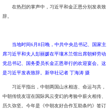
是习近平发表致辞。新华社记者 丁海涛 摄
习近平指出，中朝两国山水相连、命运与共，
中朝传统友谊在国际风云变幻的考验中薪火相传、
历久弥坚。今年是《中朝友好合作互助条约》签订
65周年，中朝关系站在新的历史起点上。我这次访
问，同金正恩总书记达成重要共识。我们一致认
为，要从社会主义前途命运的战略高度，把握时代
大势，顺应两国人民共同愿望，加强高层交往，深
化战略沟通，拓展务实合作，增进民心相通，推动
中朝关系高水平发展，携手开辟两国社会主义事业
更加美好的前景，促进人类社会不断进步。
习近平表示，今年，朝鲜劳动党九大胜利召
开，对朝鲜党和国家事业长远发展作出战略规划和